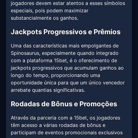
jogadores devem estar atentos a esses símbolos
especiais, pois podem maximizar
substancialmente os ganhos.
Jackpots Progressivos e Prêmios
Uma das características mais empolgantes de
Spinosaurus, especialmente quando integrado
com a plataforma 15bet, é o oferecimento de
jackpots progressivos que acumulam ganhos ao
longo do tempo, proporcionando uma
oportunidade única para que um único vencedor
arrebate quantias significativas.
Rodadas de Bônus e Promoções
Através da parceria com a 15bet, os jogadores
têm acesso a várias rodadas de bônus e
participam de eventos promocionais exclusivos