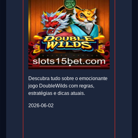
Descubra tudo sobre o emocionante
jogo DoubleWilds com regras,
estratégias e dicas atuais.
2026-06-02