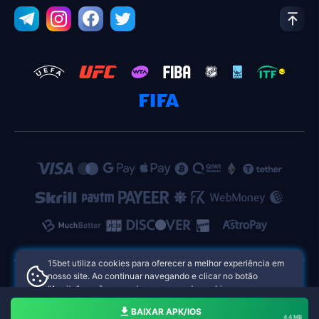
15bet utiliza cookies para oferecer a melhor experiência em
nosso site. Ao continuar navegando e clicar no botão
“Aceito”, você concorda com o uso de cookies.
15bet Cassinos Online nas Filipinas
Aceito
BAIXAR APK/IOS
4,4 MB