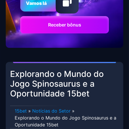
Vamos lá
Receber bônus
Explorando o Mundo do
Jogo Spinosaurus e a
Oportunidade 15bet
15bet
»
Notícias do Setor
»
Explorando o Mundo do Jogo Spinosaurus e a
Oportunidade 15bet