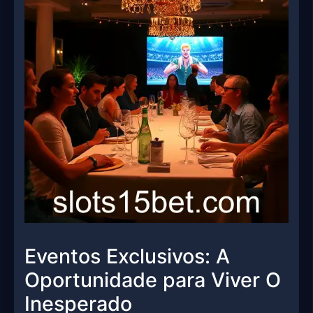
Eventos Exclusivos: A
Oportunidade para Viver O
Inesperado