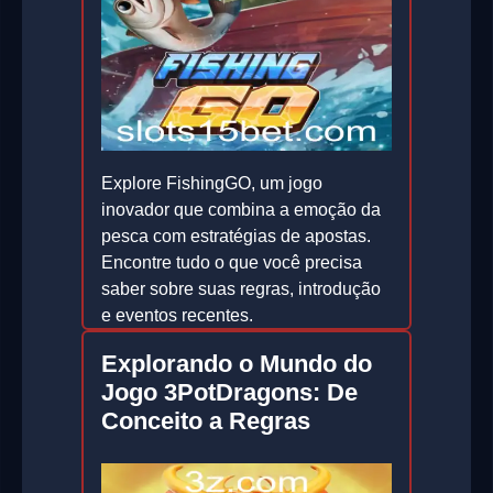
Explore FishingGO, um jogo
inovador que combina a emoção da
pesca com estratégias de apostas.
Encontre tudo o que você precisa
saber sobre suas regras, introdução
e eventos recentes.
2026-07-06
Explorando o Mundo do
Jogo 3PotDragons: De
Conceito a Regras