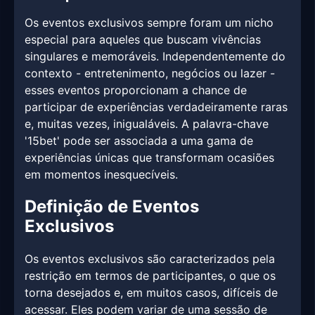
Os eventos exclusivos sempre foram um nicho
especial para aqueles que buscam vivências
singulares e memoráveis. Independentemente do
contexto - entretenimento, negócios ou lazer -
esses eventos proporcionam a chance de
participar de experiências verdadeiramente raras
e, muitas vezes, inigualáveis. A palavra-chave
'15bet' pode ser associada a uma gama de
experiências únicas que transformam ocasiões
em momentos inesquecíveis.
Definição de Eventos
Exclusivos
Os eventos exclusivos são caracterizados pela
restrição em termos de participantes, o que os
torna desejados e, em muitos casos, difíceis de
acessar. Eles podem variar de uma sessão de