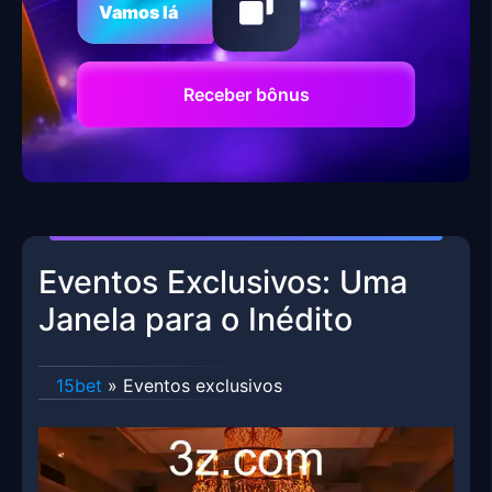
Vamos lá
Receber bônus
Eventos Exclusivos: Uma
Janela para o Inédito
15bet
»
Eventos exclusivos