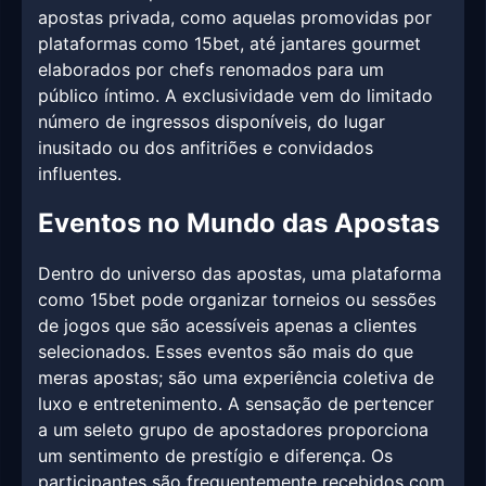
apostas privada, como aquelas promovidas por
plataformas como 15bet, até jantares gourmet
elaborados por chefs renomados para um
público íntimo. A exclusividade vem do limitado
número de ingressos disponíveis, do lugar
inusitado ou dos anfitriões e convidados
influentes.
Eventos no Mundo das Apostas
Dentro do universo das apostas, uma plataforma
como 15bet pode organizar torneios ou sessões
de jogos que são acessíveis apenas a clientes
selecionados. Esses eventos são mais do que
meras apostas; são uma experiência coletiva de
luxo e entretenimento. A sensação de pertencer
a um seleto grupo de apostadores proporciona
um sentimento de prestígio e diferença. Os
participantes são frequentemente recebidos com