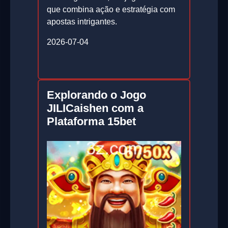
que combina ação e estratégia com
apostas intrigantes.
2026-07-04
Explorando o Jogo
JILICaishen com a
Plataforma 15bet