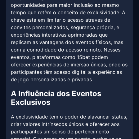
oportunidades para maior inclusão ao mesmo
tempo que retêm o conceito de exclusividade. A
chave está em limitar o acesso através de
convites personalizados, segurança própria, e
experiências interativas aprimoradas que
replicam as vantagens dos eventos físicos, mas
com a comodidade do acesso remoto. Nesses
eventos, plataformas como 15bet podem
oferecer experiências de imersão únicas, onde os
participantes têm acesso digital a experiências
de jogo personalizadas e privadas.
A Influência dos Eventos
Exclusivos
A exclusividade tem o poder de alavancar status,
criar valores intrínsecos únicos e oferecer aos
participantes um senso de pertencimento