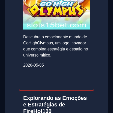
Descubra o emocionante mundo de
GoHighOlympus, um jogo inovador
que combina estratégia e desafio no
universo mítico.
2026-05-05
Explorando as Emoções
e Estratégias de
FireHot100