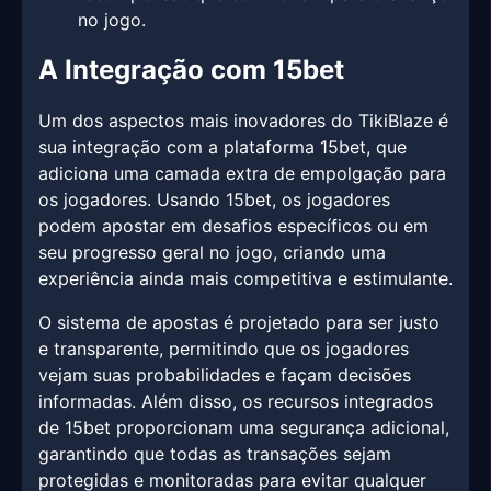
no jogo.
A Integração com 15bet
Um dos aspectos mais inovadores do TikiBlaze é
sua integração com a plataforma 15bet, que
adiciona uma camada extra de empolgação para
os jogadores. Usando 15bet, os jogadores
podem apostar em desafios específicos ou em
seu progresso geral no jogo, criando uma
experiência ainda mais competitiva e estimulante.
O sistema de apostas é projetado para ser justo
e transparente, permitindo que os jogadores
vejam suas probabilidades e façam decisões
informadas. Além disso, os recursos integrados
de 15bet proporcionam uma segurança adicional,
garantindo que todas as transações sejam
protegidas e monitoradas para evitar qualquer