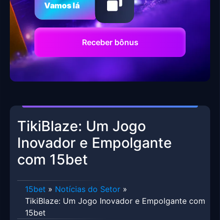
Vamos lá
Receber bônus
TikiBlaze: Um Jogo
Inovador e Empolgante
com 15bet
15bet
»
Notícias do Setor
»
TikiBlaze: Um Jogo Inovador e Empolgante com
15bet