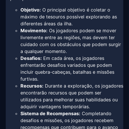
Objetivo:
O principal objetivo é coletar o
máximo de tesouros possível explorando as
diferentes áreas da ilha.
Movimento:
Os jogadores podem se mover
livremente entre as regiões, mas devem ter
cuidado com os obstáculos que podem surgir
a qualquer momento.
Desafios:
Em cada área, os jogadores
enfrentarão desafios variados que podem
incluir quebra-cabeças, batalhas e missões
furtivas.
Recursos:
Durante a exploração, os jogadores
encontrarão recursos que podem ser
utilizados para melhorar suas habilidades ou
adquirir vantagens temporárias.
Sistema de Recompensas:
Completando
desafios e missões, os jogadores recebem
recompensas que contribuem para o avanço