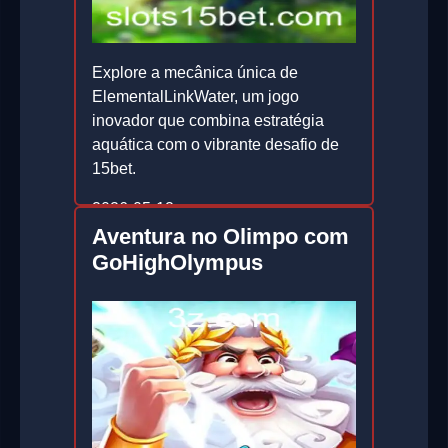
Explore a mecânica única de
ElementalLinkWater, um jogo
inovador que combina estratégia
aquática com o vibrante desafio de
15bet.
2026-05-12
Aventura no Olimpo com
GoHighOlympus