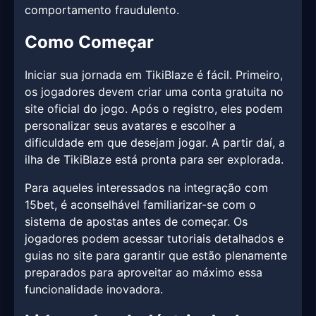
comportamento fraudulento.
Como Começar
Iniciar sua jornada em TikiBlaze é fácil. Primeiro,
os jogadores devem criar uma conta gratuita no
site oficial do jogo. Após o registro, eles podem
personalizar seus avatares e escolher a
dificuldade em que desejam jogar. A partir daí, a
ilha de TikiBlaze está pronta para ser explorada.
Para aqueles interessados na integração com
15bet, é aconselhável familiarizar-se com o
sistema de apostas antes de começar. Os
jogadores podem acessar tutoriais detalhados e
guias no site para garantir que estão plenamente
preparados para aproveitar ao máximo essa
funcionalidade inovadora.