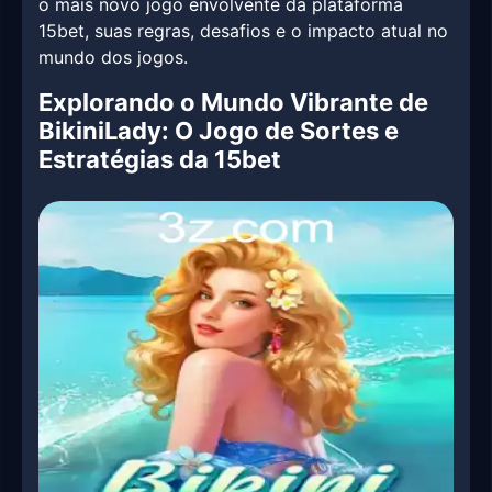
o mais novo jogo envolvente da plataforma
15bet, suas regras, desafios e o impacto atual no
mundo dos jogos.
Explorando o Mundo Vibrante de
BikiniLady: O Jogo de Sortes e
Estratégias da 15bet