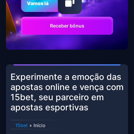
Vamos lá
Receber bônus
Experimente a emoção das
apostas online e vença com
15bet, seu parceiro em
apostas esportivas
15bet
»
Início