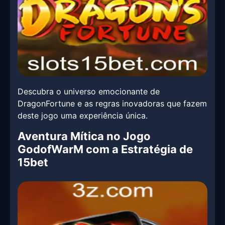
Descubra o universo emocionante de
DragonFortune e as regras inovadoras que fazem
deste jogo uma experiência única.
Aventura Mítica no Jogo
GodofWarM com a Estratégia de
15bet