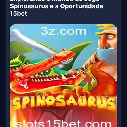
Spinosaurus e a Oportunidade
15bet