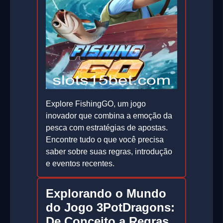
Explore FishingGO, um jogo
inovador que combina a emoção da
pesca com estratégias de apostas.
Encontre tudo o que você precisa
saber sobre suas regras, introdução
e eventos recentes.
2026-07-06
Explorando o Mundo
do Jogo 3PotDragons:
De Conceito a Regras