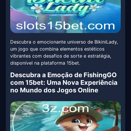
Descubra o emocionante universo de BikiniLady,
um jogo que combina elementos estéticos
vibrantes com desafios de sorte e estratégia,
disponível na plataforma 15bet.
Descubra a Emoção de FishingGO
com 15bet: Uma Nova Experiência
no Mundo dos Jogos Online