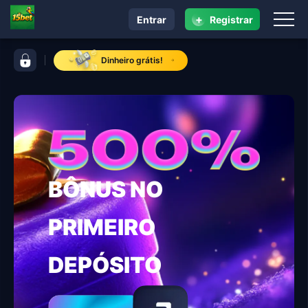
+
Entrar
Registrar
navegação 15bet
barra de controle 15bet
Dinheiro grátis!
BÔNUS NO
PRIMEIRO
DEPÓSITO