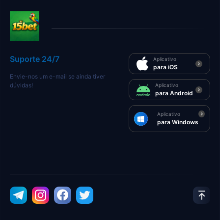
Suporte 24/7
Aplicativo
para iOS
Envie-nos um e-mail se ainda tiver
dúvidas!
Aplicativo
para Android
Aplicativo
para Windows