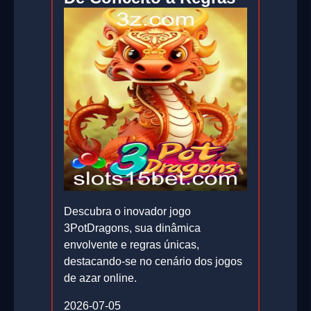
Descubra o inovador jogo
3PotDragons, sua dinâmica
envolvente e regras únicas,
destacando-se no cenário dos jogos
de azar online.
2026-07-05