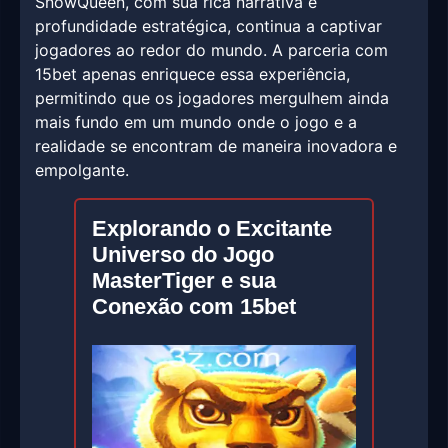
SnowQueen, com sua rica narrativa e
profundidade estratégica, continua a captivar
jogadores ao redor do mundo. A parceria com
15bet apenas enriquece essa experiência,
permitindo que os jogadores mergulhem ainda
mais fundo em um mundo onde o jogo e a
realidade se encontram de maneira inovadora e
empolgante.
Explorando o Excitante
Universo do Jogo
MasterTiger e sua
Conexão com 15bet