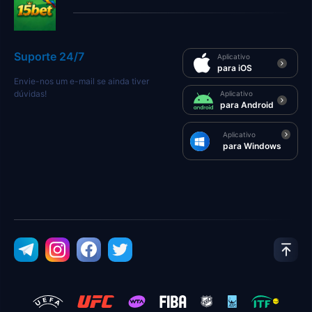
Suporte 24/7
Aplicativo
para iOS
Envie-nos um e-mail se ainda tiver
dúvidas!
Aplicativo
para Android
Aplicativo
para Windows