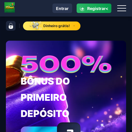
+
Entrar
Registrar<
navegação 15bet
barra de controle 15bet
Dinheiro grátis!
BÔNUS DO
PRIMEIRO
DEPÓSITO