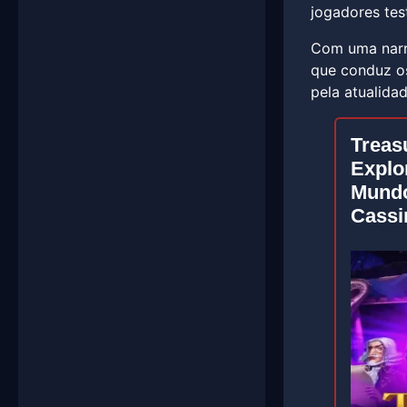
jogadores tes
Com uma narra
que conduz os
pela atualidad
Treas
Explo
Mundo
Cassi