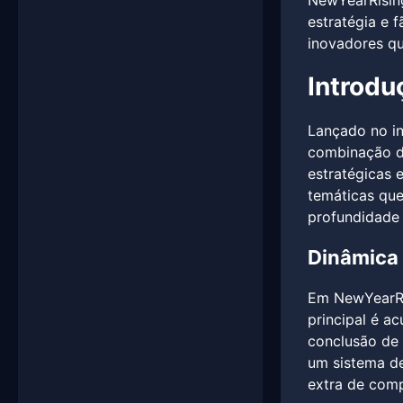
NewYearRisin
estratégia e 
inovadores qu
Introdu
Lançado no in
combinação de
estratégicas 
temáticas que 
profundidade
Dinâmica 
Em NewYearRi
principal é a
conclusão de 
um sistema de
extra de comp