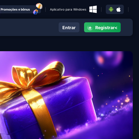
Promoções e bônus
Aplicativo para Windows
+
Entrar
Registrar<