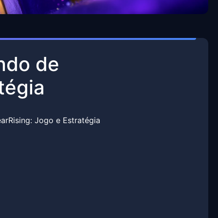
ndo de
tégia
rRising: Jogo e Estratégia