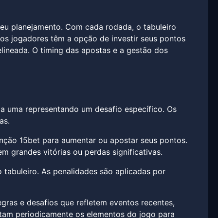
eu planejamento. Com cada rodada, o tabuleiro
 os jogadores têm a opção de investir seus pontos
lineada. O timing das apostas e a gestão dos
da uma representando um desafio específico. Os
as.
nção 15bet para aumentar ou apostar seus pontos.
 grandes vitórias ou perdas significativas.
tabuleiro. As penalidades são aplicadas por
gras e desafios que refletem eventos recentes,
stam periodicamente os elementos do jogo para