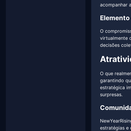
acompanhar as
Elemento 
O compromiss
virtualmente 
decisões cole
Atrativ
O que realmen
garantindo qu
estratégica i
surpresas.
Comunida
NewYearRisin
estratégias e