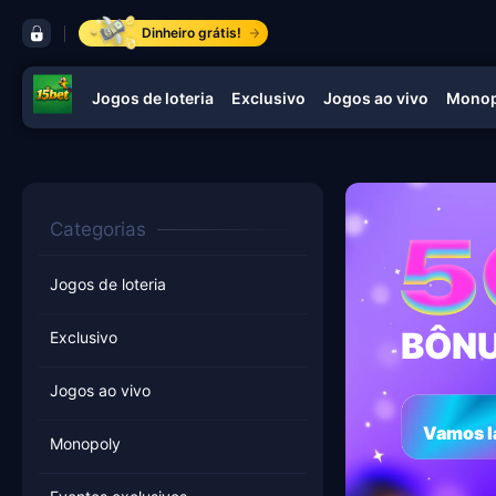
barra de controle 15bet
Dinheiro grátis!
Jogos de loteria
Exclusivo
Jogos ao vivo
Monop
navegação 15bet
Categorias
Jogos de loteria
BÔNU
Exclusivo
Jogos ao vivo
Vamos l
Monopoly