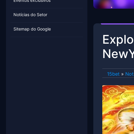
Eventos exclusivos
Notícias do Setor
Sitemap do Google
Explo
NewYe
15bet
»
Not