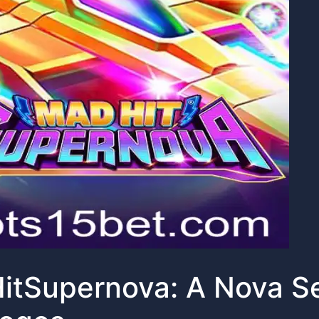
itSupernova: A Nova S