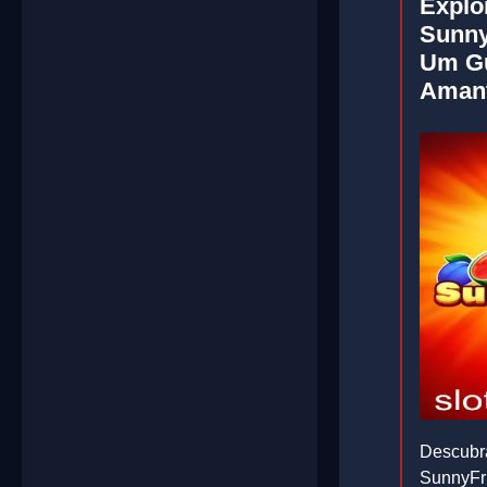
Explo
Sunny
Um Gu
Amant
Descubra
SunnyFru