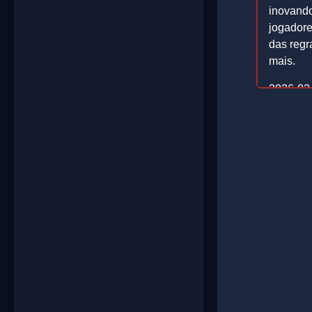
inovando
jogadore
das regr
mais.
2026-02