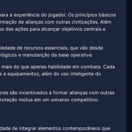
ra a experiência do jogador. Os princípios básicos
rmação de alianças com outras civilizações. Além
o das ações para alcançar objetivos centrais e
iedade de recursos essenciais, que vão desde
ológicos e manutenção da base operativa.
 mais do que apenas habilidade em combate. Cada
s e equipamentos, além do uso inteligente do
ores são incentivados a formar alianças com outras
 proteção mútua em um universo competitivo.
lidade de integrar elementos contemporâneos que