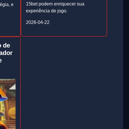
15bet podem enriquecer sua
égia, e
experiência de jogo.
2026-04-22
 de
ador
e