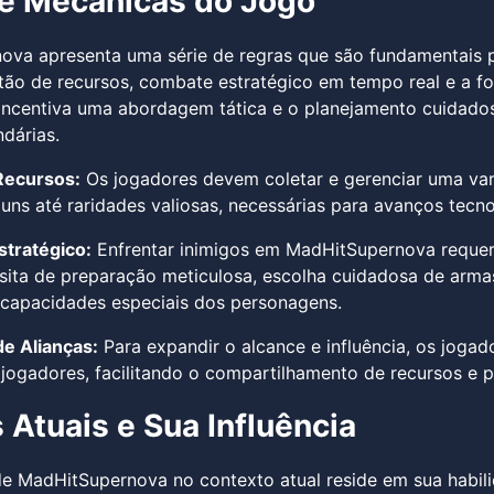
e Mecânicas do Jogo
va apresenta uma série de regras que são fundamentais pa
tão de recursos, combate estratégico em tempo real e a fo
 incentiva uma abordagem tática e o planejamento cuidados
dárias.
Recursos:
Os jogadores devem coletar e gerenciar uma var
uns até raridades valiosas, necessárias para avanços tecn
stratégico:
Enfrentar inimigos em MadHitSupernova requer
sita de preparação meticulosa, escolha cuidadosa de arma
 capacidades especiais dos personagens.
e Alianças:
Para expandir o alcance e influência, os jogad
e jogadores, facilitando o compartilhamento de recursos e
 Atuais e Sua Influência
de MadHitSupernova no contexto atual reside em sua habi