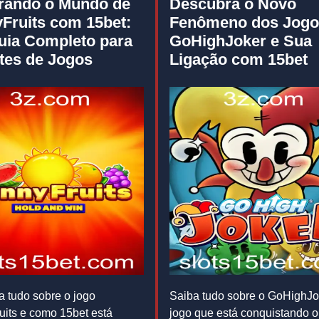
rando o Mundo de
Descubra o Novo
Fruits com 15bet:
Fenômeno dos Jogo
ia Completo para
GoHighJoker e Sua
es de Jogos
Ligação com 15bet
 tudo sobre o jogo
Saiba tudo sobre o GoHighJo
its e como 15bet está
jogo que está conquistando o