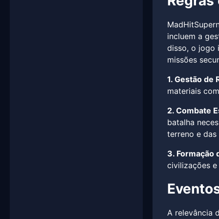
Regras 
MadHitSuperno
incluem a ges
disso, o jogo
missões secun
1. Gestão de 
materiais com
2. Combate E
batalha neces
terreno e das
3. Formação d
civilizações 
Eventos
A relevância 