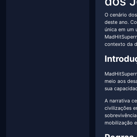
dos 
O cenário do
deste ano. Co
única em um u
MadHitSuperno
contexto da d
Introd
MadHitSuperno
meio aos desa
sua capacidad
A narrativa c
civilizações 
sobrevivência
mobilização e