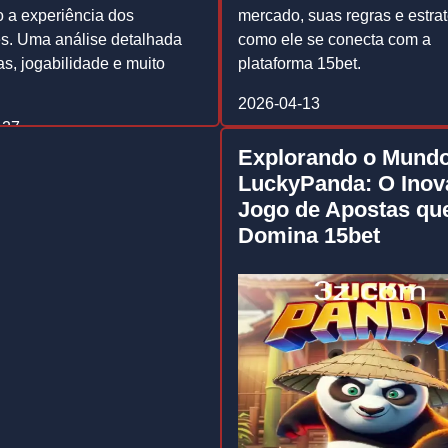
 a experiência dos
mercado, suas regras e estrat
s. Uma análise detalhada
como ele se conecta com a
as, jogabilidade e muito
plataforma 15bet.
2026-04-13
-27
Explorando o Mundo
LuckyPanda: O Inov
Jogo de Apostas qu
Domina 15bet