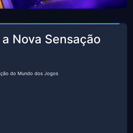
 a Nova Sensação
ação do Mundo dos Jogos