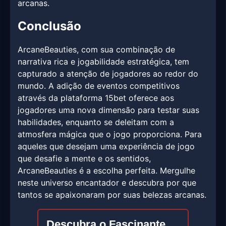
arcanas.
Conclusão
ArcaneBeauties, com sua combinação de
narrativa rica e jogabilidade estratégica, tem
capturado a atenção de jogadores ao redor do
mundo. A adição de eventos competitivos
através da plataforma 15bet oferece aos
jogadores uma nova dimensão para testar suas
habilidades, enquanto se deleitam com a
atmosfera mágica que o jogo proporciona. Para
aqueles que desejam uma experiência de jogo
que desafie a mente e os sentidos,
ArcaneBeauties é a escolha perfeita. Mergulhe
neste universo encantador e descubra por que
tantos se apaixonaram por suas belezas arcanas.
Descubra o Fascinante