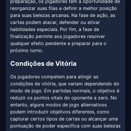
preparação, os jogadores têm a oportunidade de
reorganizar suas filas e definir a melhor posição
para suas belezas arcanas. Na fase de ação, as
cartas podem atacar, defender ou ativar
habilidades especiais. Por fim, a fase de
finalização permite aos jogadores resolver
qualquer efeito pendente e preparar para o
próximo turno.
Condições de Vitória
Os jogadores competem para atingir as
condições de vitória, que variam dependendo do
modo de jogo. Em partidas normais, o objetivo é
reduzir os pontos vitais do oponente a zero. No
entanto, alguns modos de jogo alternativos
podem introduzir objetivos diferentes, como
capturar certos tipos de cartas ou alcançar uma
pontuação de poder específica com suas belezas