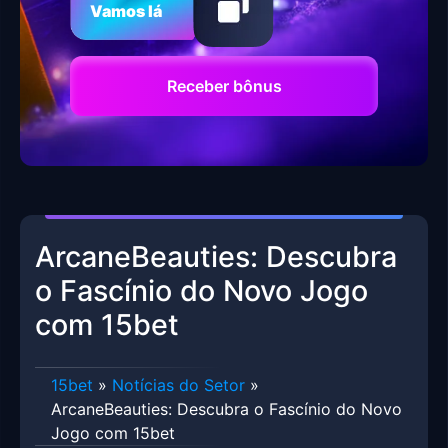
Vamos lá
Receber bônus
ArcaneBeauties: Descubra
o Fascínio do Novo Jogo
com 15bet
15bet
»
Notícias do Setor
»
ArcaneBeauties: Descubra o Fascínio do Novo
Jogo com 15bet