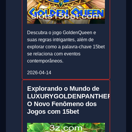
Descubra o jogo GoldenQueen e
suas regras intrigantes, além de
explorar como a palavra-chave 15bet
se relaciona com eventos
contemporâneos.
2026-04-14
Explorando o Mundo de
LUXURYGOLDENPANTHER:
O Novo Fenômeno dos
Jogos com 15bet