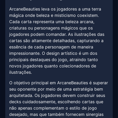
ArcaneBeauties leva os jogadores a uma terra
mágica onde beleza e misticismo coexistem.
Cada carta representa uma beleza arcana,
criaturas ou personagens mágicos que os
jogadores podem comandar. As ilustrações das
cartas são altamente detalhadas, capturando a
essência de cada personagem de maneira
impressionante. O design artístico é um dos
principais destaques do jogo, atraindo tanto
novos jogadores quanto colecionadores de
ilustrações.
O objetivo principal em ArcaneBeauties é superar
seu oponente por meio de uma estratégia bem
arquitetada. Os jogadores devem construir seus
decks cuidadosamente, escolhendo cartas que
não apenas complementam o estilo de jogo
desejado, mas que também fornecem sinergias