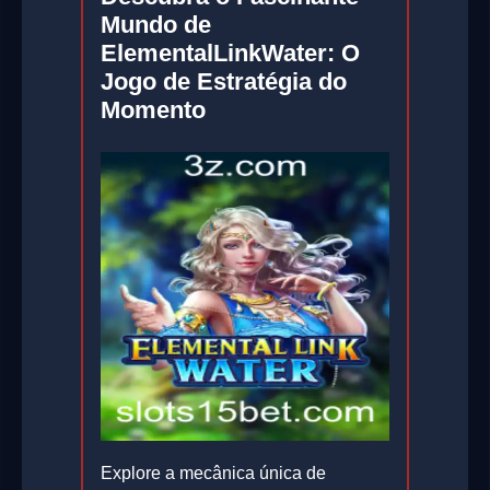
Mundo de
ElementalLinkWater: O
Jogo de Estratégia do
Momento
Explore a mecânica única de