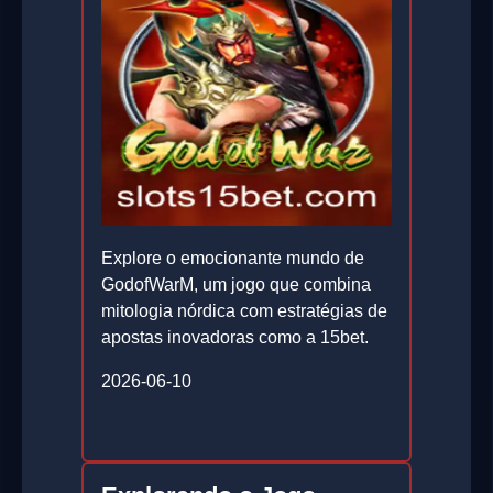
Explore o emocionante mundo de
GodofWarM, um jogo que combina
mitologia nórdica com estratégias de
apostas inovadoras como a 15bet.
2026-06-10