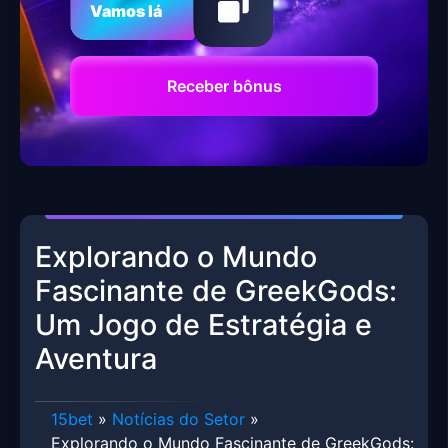
Vamos lá
Receber bônus
Explorando o Mundo
Fascinante de GreekGods:
Um Jogo de Estratégia e
Aventura
15bet
»
Notícias do Setor
»
Explorando o Mundo Fascinante de GreekGods: