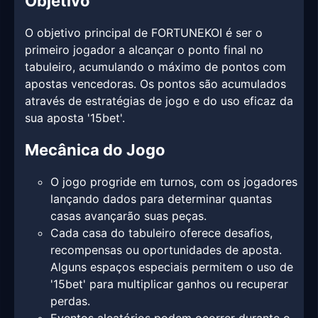
Objetivo
O objetivo principal de FORTUNEKOI é ser o
primeiro jogador a alcançar o ponto final no
tabuleiro, acumulando o máximo de pontos com
apostas vencedoras. Os pontos são acumulados
através de estratégias de jogo e do uso eficaz da
sua aposta '15bet'.
Mecânica do Jogo
O jogo progride em turnos, com os jogadores
lançando dados para determinar quantas
casas avançarão suas peças.
Cada casa do tabuleiro oferece desafios,
recompensas ou oportunidades de aposta.
Alguns espaços especiais permitem o uso de
'15bet' para multiplicar ganhos ou recuperar
perdas.