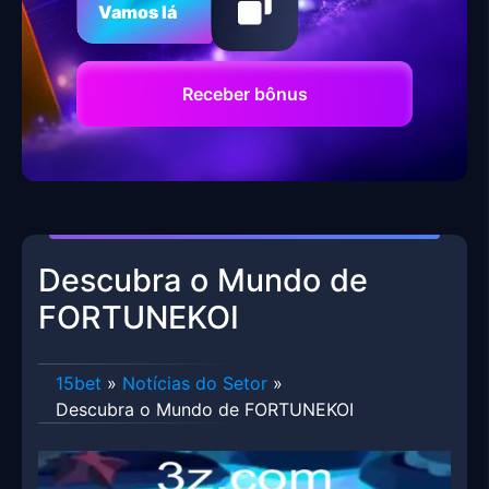
Vamos lá
Receber bônus
Descubra o Mundo de
FORTUNEKOI
15bet
»
Notícias do Setor
»
Descubra o Mundo de FORTUNEKOI