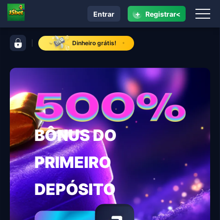
+
Entrar
Registrar<
navegação 15bet
barra de controle 15bet
Dinheiro grátis!
BÔNUS DO
PRIMEIRO
DEPÓSITO