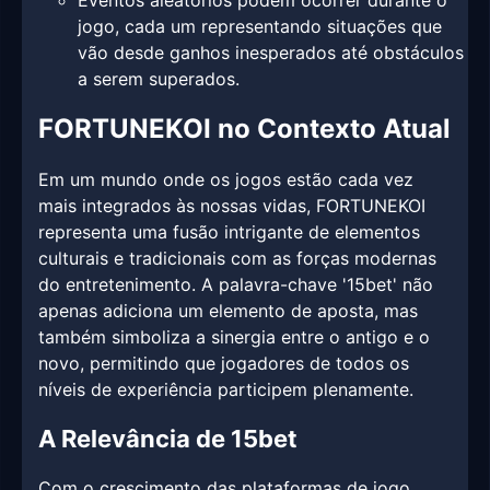
Eventos aleatórios podem ocorrer durante o
jogo, cada um representando situações que
vão desde ganhos inesperados até obstáculos
a serem superados.
FORTUNEKOI no Contexto Atual
Em um mundo onde os jogos estão cada vez
mais integrados às nossas vidas, FORTUNEKOI
representa uma fusão intrigante de elementos
culturais e tradicionais com as forças modernas
do entretenimento. A palavra-chave '15bet' não
apenas adiciona um elemento de aposta, mas
também simboliza a sinergia entre o antigo e o
novo, permitindo que jogadores de todos os
níveis de experiência participem plenamente.
A Relevância de 15bet
Com o crescimento das plataformas de jogo