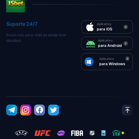
Suporte 24/7
Aplicativo
para iOS
Envie-nos um e-mail se ainda tiver
dúvidas!
Aplicativo
para Android
Aplicativo
para Windows