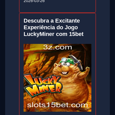
2026-03-26
Descubra a Excitante
Experiência do Jogo
LuckyMiner com 15bet