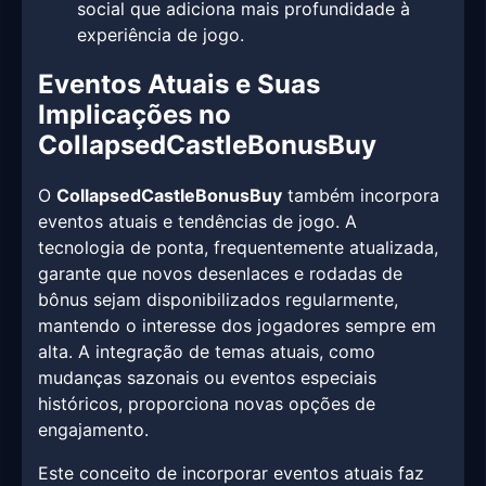
social que adiciona mais profundidade à
experiência de jogo.
Eventos Atuais e Suas
Implicações no
CollapsedCastleBonusBuy
O
CollapsedCastleBonusBuy
também incorpora
eventos atuais e tendências de jogo. A
tecnologia de ponta, frequentemente atualizada,
garante que novos desenlaces e rodadas de
bônus sejam disponibilizados regularmente,
mantendo o interesse dos jogadores sempre em
alta. A integração de temas atuais, como
mudanças sazonais ou eventos especiais
históricos, proporciona novas opções de
engajamento.
Este conceito de incorporar eventos atuais faz