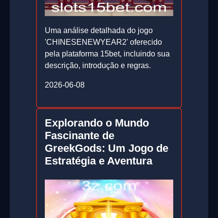
Uma análise detalhada do jogo
'CHINESENEWYEAR2' oferecido
pela plataforma 15bet, incluindo sua
descrição, introdução e regras.
2026-06-08
Explorando o Mundo
Fascinante de
GreekGods: Um Jogo de
Estratégia e Aventura