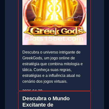
Descubra o universo intrigante de
GreekGods, um jogo online de
estratégia que combina mitologia e
tática. Conheça suas regras,
estratégias e a influência atual no
cenário dos jogos virtuais.
2026-04-29
Descubra o Mundo
Excitante de