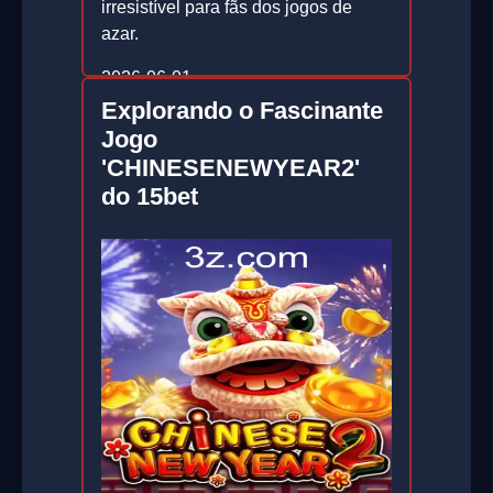
irresistível para fãs dos jogos de
azar.
2026-06-01
Explorando o Fascinante
Jogo
'CHINESENEWYEAR2'
do 15bet