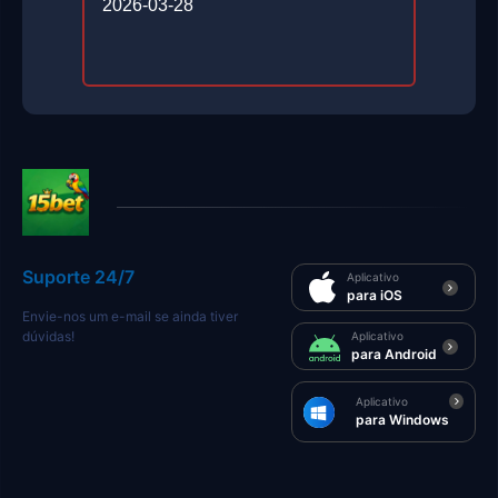
2026-03-28
Suporte 24/7
Aplicativo
para iOS
Envie-nos um e-mail se ainda tiver
dúvidas!
Aplicativo
para Android
Aplicativo
para Windows