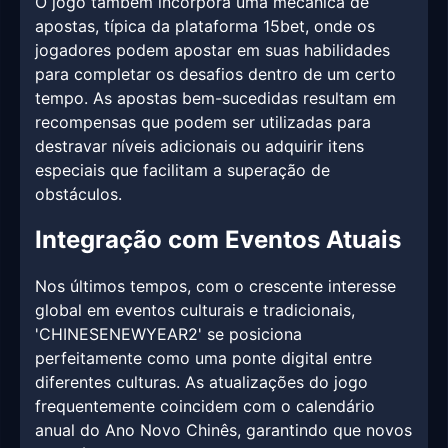
O jogo também incorpora uma mecânica de
apostas, típica da plataforma 15bet, onde os
jogadores podem apostar em suas habilidades
para completar os desafios dentro de um certo
tempo. As apostas bem-sucedidas resultam em
recompensas que podem ser utilizadas para
destravar níveis adicionais ou adquirir itens
especiais que facilitam a superação de
obstáculos.
Integração com Eventos Atuais
Nos últimos tempos, com o crescente interesse
global em eventos culturais e tradicionais,
'CHINESENEWYEAR2' se posiciona
perfeitamente como uma ponte digital entre
diferentes culturas. As atualizações do jogo
frequentemente coincidem com o calendário
anual do Ano Novo Chinês, garantindo que novos