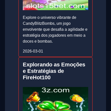
Explore o universo vibrante de
CandyBlitzBombs, um jogo
envolvente que desafia a agilidade e
estratégia dos jogadores em meio a
doces e bombas.
2026-03-01
Explorando as Emoções
e Estratégias de
FireHot100