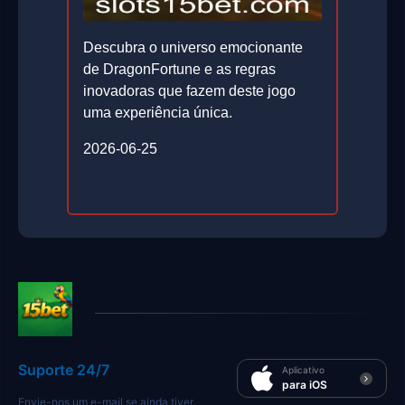
Descubra o universo emocionante
de DragonFortune e as regras
inovadoras que fazem deste jogo
uma experiência única.
2026-06-25
Suporte 24/7
Aplicativo
para iOS
Envie-nos um e-mail se ainda tiver