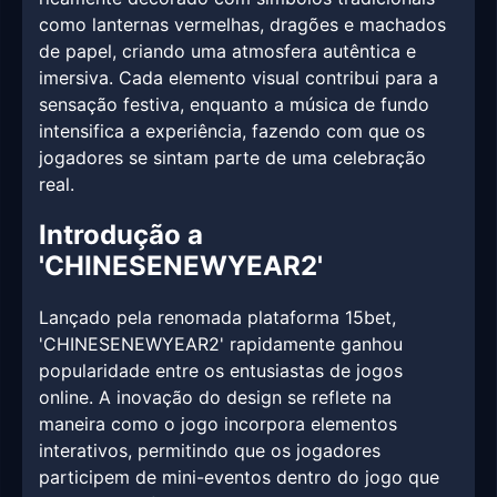
como lanternas vermelhas, dragões e machados
de papel, criando uma atmosfera autêntica e
imersiva. Cada elemento visual contribui para a
sensação festiva, enquanto a música de fundo
intensifica a experiência, fazendo com que os
jogadores se sintam parte de uma celebração
real.
Introdução a
'CHINESENEWYEAR2'
Lançado pela renomada plataforma 15bet,
'CHINESENEWYEAR2' rapidamente ganhou
popularidade entre os entusiastas de jogos
online. A inovação do design se reflete na
maneira como o jogo incorpora elementos
interativos, permitindo que os jogadores
participem de mini-eventos dentro do jogo que