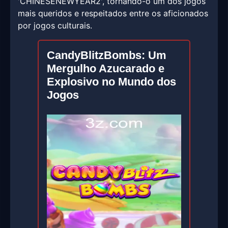
'CHINESENEWYEAR2', tornando-o um dos jogos
mais queridos e respeitados entre os aficionados
por jogos culturais.
CandyBlitzBombs: Um
Mergulho Azucarado e
Explosivo no Mundo dos
Jogos