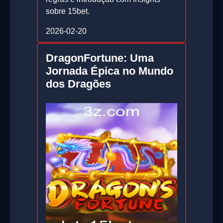
sobre 15bet.
2026-02-20
DragonFortune: Uma
Jornada Épica no Mundo
dos Dragões