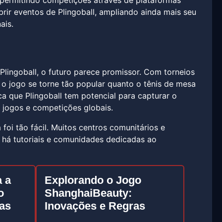
permitindo competições através de plataformas
ir eventos de Plingoball, ampliando ainda mais seu
ais.
Plingoball, o futuro parece promissor. Com torneios
e o jogo se torne tão popular quanto o tênis de mesa
a que Plingoball tem potencial para capturar o
e jogos e competições globais.
oi tão fácil. Muitos centros comunitários e
, há tutoriais e comunidades dedicadas ao
 a
Explorando o Jogo
o
ShanghaiBeauty:
as
Inovações e Regras