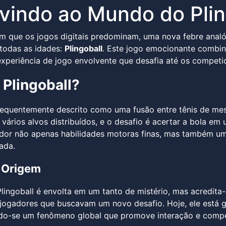
indo ao Mundo do Plin
 que os jogos digitais predominam, uma nova febre analó
todas as idades:
Plingoball
. Este jogo emocionante combina
xperiência de jogo envolvente que desafia até os competi
 Plingoball?
frequentemente descrito como uma fusão entre tênis de m
 vários alvos distribuídos, e o desafio é acertar a bola e
dor não apenas habilidades motoras finas, mas também u
ada.
e Origem
lingoball é envolta em um tanto de mistério, mas acredita
 jogadores que buscavam um novo desafio. Hoje, ele está 
ndo-se um fenômeno global que promove interação e compe