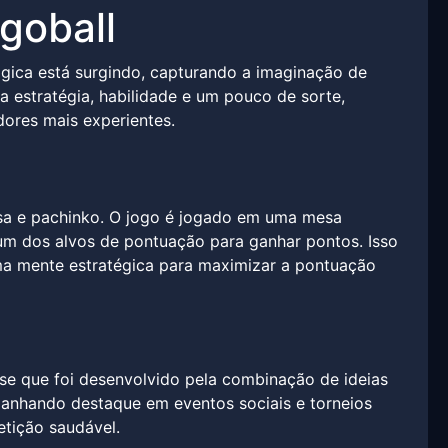
goball
gica está surgindo, capturando a imaginação de
 estratégia, habilidade e um pouco de sorte,
dores mais experientes.
esa e pachinko. O jogo é jogado em uma mesa
m um dos alvos de pontuação para ganhar pontos. Isso
ma mente estratégica para maximizar a pontuação
-se que foi desenvolvido pela combinação de ideias
ganhando destaque em eventos sociais e torneios
tição saudável.