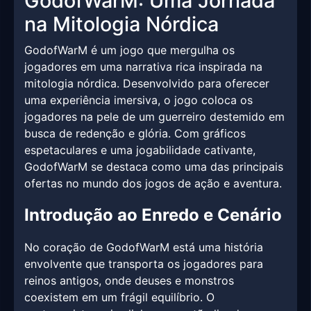
GodofWarM: Uma Jornada
na Mitologia Nórdica
GodofWarM é um jogo que mergulha os
jogadores em uma narrativa rica inspirada na
mitologia nórdica. Desenvolvido para oferecer
uma experiência imersiva, o jogo coloca os
jogadores na pele de um guerreiro destemido em
busca de redenção e glória. Com gráficos
espetaculares e uma jogabilidade cativante,
GodofWarM se destaca como uma das principais
ofertas no mundo dos jogos de ação e aventura.
Introdução ao Enredo e Cenário
No coração de GodofWarM está uma história
envolvente que transporta os jogadores para
reinos antigos, onde deuses e monstros
coexistem em um frágil equilíbrio. O