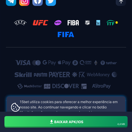
15bet utiliza cookies para oferecer a melhor experiência em
nosso site. Ao continuar navegando e clicar no botão
“Aceito”, você concorda com o uso de cookies.
15bet Cassinos Online nas Filipinas
Aceito
BAIXAR APK/IOS
4,4 MB