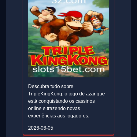
Descubra tudo sobre
TripleKingKong, o jogo de azar que
está conquistando os cassinos
online e trazendo novas
experiências aos jogadores.
2026-06-05