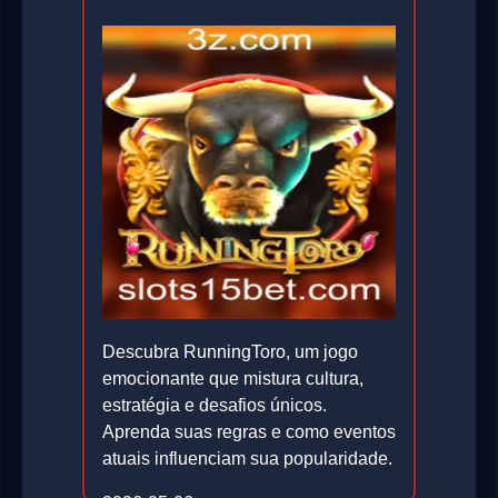
Descubra RunningToro, um jogo
emocionante que mistura cultura,
estratégia e desafios únicos.
Aprenda suas regras e como eventos
atuais influenciam sua popularidade.