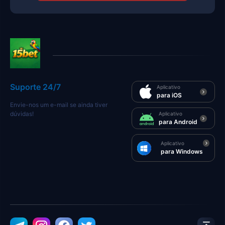
2026-05-06
Suporte 24/7
Aplicativo
para iOS
Envie-nos um e-mail se ainda tiver
dúvidas!
Aplicativo
para Android
Aplicativo
para Windows