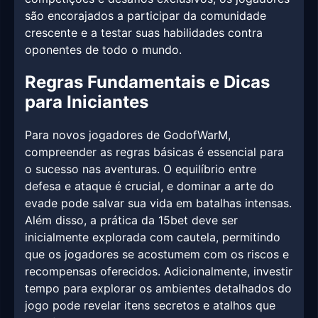
são encorajados a participar da comunidade
crescente e a testar suas habilidades contra
oponentes de todo o mundo.
Regras Fundamentais e Dicas
para Iniciantes
Para novos jogadores de GodofWarM,
compreender as regras básicas é essencial para
o sucesso nas aventuras. O equilíbrio entre
defesa e ataque é crucial, e dominar a arte do
evade pode salvar sua vida em batalhas intensas.
Além disso, a prática da 15bet deve ser
inicialmente explorada com cautela, permitindo
que os jogadores se acostumem com os riscos e
recompensas oferecidos. Adicionalmente, investir
tempo para explorar os ambientes detalhados do
jogo pode revelar itens secretos e atalhos que