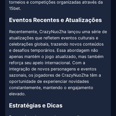
torneios e competições organizadas através da
15bet.
Eventos Recentes e Atualizações
Recentemente, CrazyNuoZha lançou uma série de
atualizações que refletem eventos culturais e
celebrações globais, trazendo novos conteúdos
e desafios temporários. Essa abordagem não
apenas mantém o jogo atualizado, mas também
reforça seu apelo internacional. Com a
integração de novos personagens e eventos
sazonais, os jogadores de CrazyNuoZha têm a
oportunidade de experienciar novidades
constantemente, mantendo o engajamento
elevado.
Estratégias e Dicas