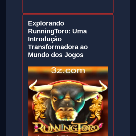
Explorando
RunningToro: Uma
Introdução
Transformadora ao
Mundo dos Jogos