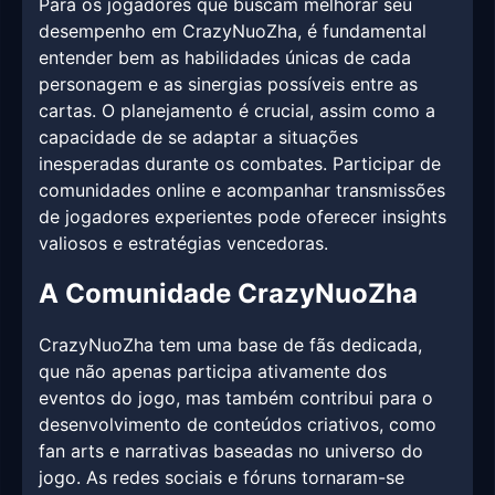
Para os jogadores que buscam melhorar seu
desempenho em CrazyNuoZha, é fundamental
entender bem as habilidades únicas de cada
personagem e as sinergias possíveis entre as
cartas. O planejamento é crucial, assim como a
capacidade de se adaptar a situações
inesperadas durante os combates. Participar de
comunidades online e acompanhar transmissões
de jogadores experientes pode oferecer insights
valiosos e estratégias vencedoras.
A Comunidade CrazyNuoZha
CrazyNuoZha tem uma base de fãs dedicada,
que não apenas participa ativamente dos
eventos do jogo, mas também contribui para o
desenvolvimento de conteúdos criativos, como
fan arts e narrativas baseadas no universo do
jogo. As redes sociais e fóruns tornaram-se