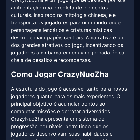
CrazyNuoZha é um jogo que se destaca por sua
ambientação rica e repleta de elementos
culturais. Inspirado na mitologia chinesa, ele
transporta os jogadores para um mundo onde
personagens lendários e criaturas místicas
desempenham papéis centrais. A narrativa é um
dos grandes atrativos do jogo, incentivando os
jogadores a embarcarem em uma jornada épica
cheia de desafios e recompensas.
Como Jogar CrazyNuoZha
A estrutura do jogo é acessível tanto para novos
jogadores quanto para os mais experientes. O
principal objetivo é acumular pontos ao
completar missões e derrotar adversários.
CrazyNuoZha apresenta um sistema de
progressão por níveis, permitindo que os
jogadores desenvolvam suas habilidades e