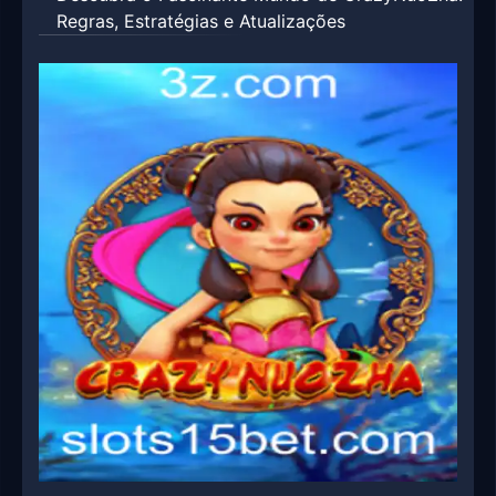
Regras, Estratégias e Atualizações