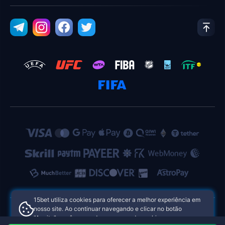
15bet utiliza cookies para oferecer a melhor experiência em
nosso site. Ao continuar navegando e clicar no botão
“Aceito”, você concorda com o uso de cookies.
15bet Cassinos Online nas Filipinas