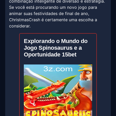
combinação inteligente de diversão e estratégia.
Se você está procurando um novo jogo para
animar suas festividades de final de ano,
ChristmasCrash é certamente uma escolha a
considerar.
Explorando o Mundo do
Jogo Spinosaurus e a
Oportunidade 15bet