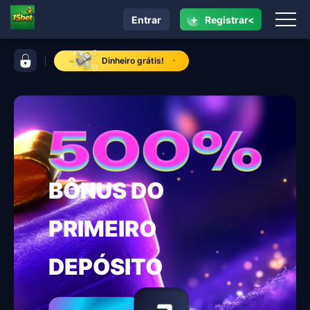
+
Entrar
Registrar<
navegação 15bet
barra de controle 15bet
Dinheiro grátis!
BÔNUS DO
PRIMEIRO
DEPÓSITO