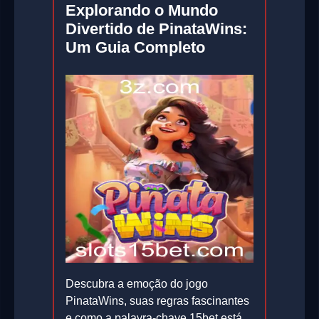
Explorando o Mundo
Divertido de PinataWins:
Um Guia Completo
Descubra a emoção do jogo
PinataWins, suas regras fascinantes
e como a palavra-chave 15bet está