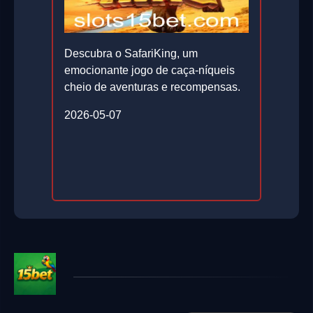
Descubra o SafariKing, um
emocionante jogo de caça-níqueis
cheio de aventuras e recompensas.
2026-05-07