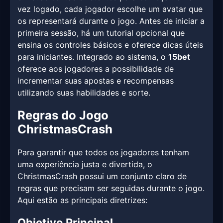
vez logado, cada jogador escolhe um avatar que
os representará durante o jogo. Antes de iniciar a
primeira sessão, há um tutorial opcional que
ensina os controles básicos e oferece dicas úteis
para iniciantes. Integrado ao sistema, o
15bet
oferece aos jogadores a possibilidade de
incrementar suas apostas e recompensas
utilizando suas habilidades e sorte.
Regras do Jogo
ChristmasCrash
Para garantir que todos os jogadores tenham
uma experiência justa e divertida, o
ChristmasCrash possui um conjunto claro de
regras que precisam ser seguidas durante o jogo.
Aqui estão as principais diretrizes:
Objetivo Principal