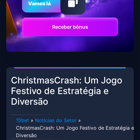
Vamos lá
Receber bônus
ChristmasCrash: Um Jogo
Festivo de Estratégia e
Diversão
15bet
»
Notícias do Setor
»
ChristmasCrash: Um Jogo Festivo de Estratégia e
Diversão